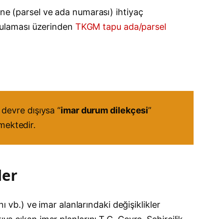
ine (parsel ve ada numarası) ihtiyaç
gulaması üzerinden
TKGM tapu ada/parsel
devre dışıysa “
imar durum dilekçesi
”
kmektedir.
ler
ı vb.) ve imar alanlarındaki değişiklikler