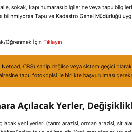
le, sokak, kapı numarası bilgilerine veya tapu bilgiler
sı bilinmiyorsa Tapu ve Kadastro Genel Müdürlüğü uy
ak/Öğrenmek İçin
Tıklayın
Netcad, CBS) sahip değilse veya sistem geçici olarak 
airesine tapu fotokopisi ile birlikte başvurulması gere
ra Açılacak Yerler, Değişiklik
lacak yeni yerleri (tarım arazisi, orman arazisi, sit alan