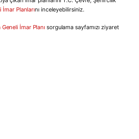
ya çıkan imar planlarını T.C. Çevre, Şehircilik
i İmar Planları
nı inceleyebilirsiniz.
Geneli İmar Planı
sorgulama sayfamızı ziyaret