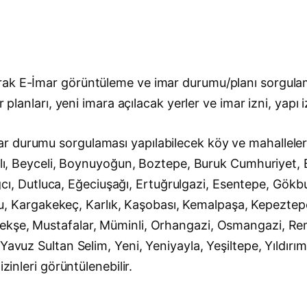
rak E-İmar görüntüleme ve imar durumu/planı sorgulam
 planları, yeni imara açılacak yerler ve imar izni, yapı 
 durumu sorgulaması yapılabilecek köy ve mahalleler ş
cılı, Beyceli, Boynuyoğun, Boztepe, Buruk Cumhuriyet, B
 Dağcı, Dutluca, Eğeciuşağı, Ertuğrulgazi, Esentepe, Gök
lu, Kargakekeç, Karlık, Kaşobası, Kemalpaşa, Kepeztepe, K
ekşe, Mustafalar, Müminli, Orhangazi, Osmangazi, Rem
Yavuz Sultan Selim, Yeni, Yeniyayla, Yeşiltepe, Yıldırım
zinleri görüntülenebilir.