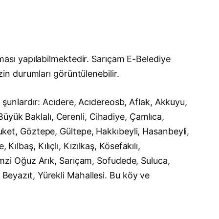
ası yapılabilmektedir. Sarıçam E-Belediye
izin durumları görüntülenebilir.
unlardır: Acıdere, Acıdereosb, Aflak, Akkuyu,
üyük Baklalı, Cerenli, Cihadiye, Çamlıca,
buket, Göztepe, Gültepe, Hakkıbeyli, Hasanbeyli,
ılbaş, Kılıçlı, Kızılkaş, Kösefakılı,
zi Oğuz Arık, Sarıçam, Sofudede, Suluca,
 Beyazıt, Yürekli Mahallesi. Bu köy ve