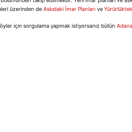
bölümünden takip edilmelidir. Yeni imar planları ve askı
emleri üzerinden de
Askıdaki İmar Planları
ve
Yürürlüktek
e köyler için sorgulama yapmak istiyorsanız bütün
Adana 