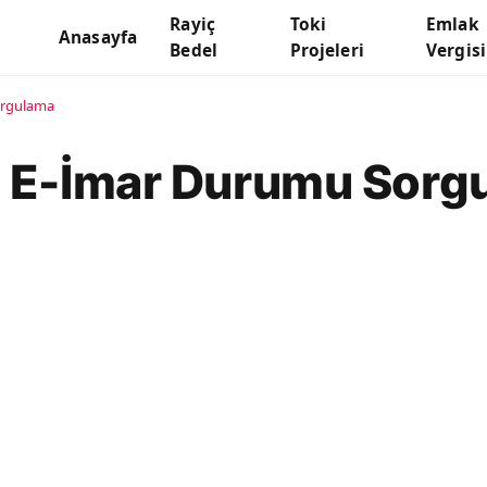
Rayiç
Toki
Emlak
Anasayfa
Bedel
Projeleri
Vergisi
orgulama
i E-İmar Durumu Sorg