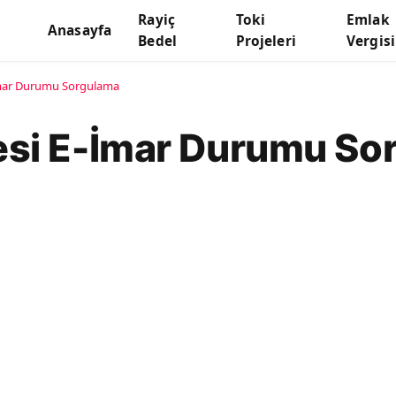
Rayiç
Toki
Emlak
Anasayfa
Bedel
Projeleri
Vergisi
İmar Durumu Sorgulama
si E-İmar Durumu So