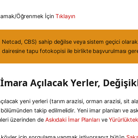
ulamak/Öğrenmek İçin
Tıklayın
Netcad, CBS) sahip değilse veya sistem geçici olarak 
 dairesine tapu fotokopisi ile birlikte başvurulması ge
mara Açılacak Yerler, Değişikl
acak yeni yerleri (tarım arazisi, orman arazisi, sit alan
bölümünden takip edilmelidir. Yeni imar planları ve askı
emleri üzerinden de
Askıdaki İmar Planları
ve
Yürürlüktek
 ve köyler için sorgulama yapmak istiyorsanız bütün
Saka