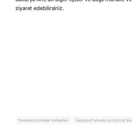
ziyaret edebilirsiniz.
Pamukova Emlak Haberleri
Sakarya Pamukova Güncel İm