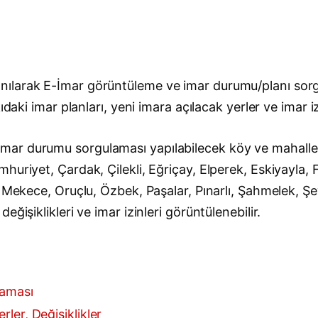
ılarak E-İmar görüntüleme ve imar durumu/planı sorg
daki imar planları, yeni imara açılacak yerler ve imar iz
r durumu sorgulaması yapılabilecek köy ve mahalleler
huriyet, Çardak, Çilekli, Eğriçay, Elperek, Eskiyayla, 
, Mekece, Oruçlu, Özbek, Paşalar, Pınarlı, Şahmelek, Ş
ğişiklikleri ve imar izinleri görüntülenebilir.
laması
ler, Değişiklikler