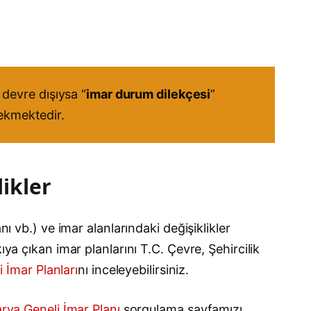
devre dışıysa “
imar durum dilekçesi
”
rekmektedir.
ikler
ı vb.) ve imar alanlarındaki değişiklikler
ya çıkan imar planlarını T.C. Çevre, Şehircilik
i İmar Planları
nı inceleyebilirsiniz.
rya Geneli İmar Planı
sorgulama sayfamızı