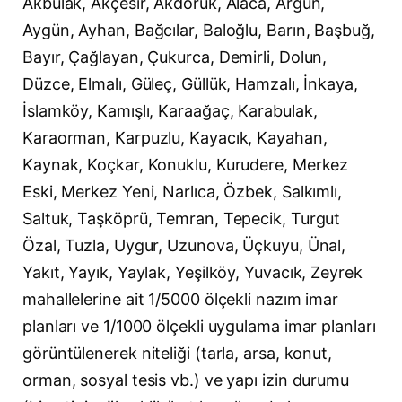
Akbulak, Akçesir, Akdoruk, Alaca, Argün,
Aygün, Ayhan, Bağcılar, Baloğlu, Barın, Başbuğ,
Bayır, Çağlayan, Çukurca, Demirli, Dolun,
Düzce, Elmalı, Güleç, Güllük, Hamzalı, İnkaya,
İslamköy, Kamışlı, Karaağaç, Karabulak,
Karaorman, Karpuzlu, Kayacık, Kayahan,
Kaynak, Koçkar, Konuklu, Kurudere, Merkez
Eski, Merkez Yeni, Narlıca, Özbek, Salkımlı,
Saltuk, Taşköprü, Temran, Tepecik, Turgut
Özal, Tuzla, Uygur, Uzunova, Üçkuyu, Ünal,
Yakıt, Yayık, Yaylak, Yeşilköy, Yuvacık, Zeyrek
mahallelerine ait 1/5000 ölçekli nazım imar
planları ve 1/1000 ölçekli uygulama imar planları
görüntülenerek niteliği (tarla, arsa, konut,
orman, sosyal tesis vb.) ve yapı izin durumu