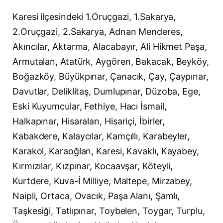
Karesi ilçesindeki 1.Oruçgazi, 1.Sakarya,
2.Oruçgazi, 2.Sakarya, Adnan Menderes,
Akıncılar, Aktarma, Alacabayır, Ali Hikmet Paşa,
Armutalan, Atatürk, Aygören, Bakacak, Beyköy,
Boğazköy, Büyükpınar, Çanacık, Çay, Çaypınar,
Davutlar, Deliklitaş, Dumlupınar, Düzoba, Ege,
Eski Kuyumcular, Fethiye, Hacı İsmail,
Halkapınar, Hisaralan, Hisariçi, İbirler,
Kabakdere, Kalaycılar, Kamçıllı, Karabeyler,
Karakol, Karaoğlan, Karesi, Kavaklı, Kayabey,
Kırmızılar, Kızpınar, Kocaavşar, Köteyli,
Kurtdere, Kuva-İ Milliye, Maltepe, Mirzabey,
Naipli, Ortaca, Ovacık, Paşa Alanı, Şamlı,
Taşkesiği, Tatlıpınar, Toybelen, Toygar, Turplu,