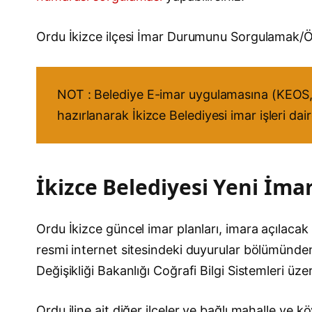
Ordu İkizce ilçesi İmar Durumunu Sorgulamak/
NOT : Belediye E-imar uygulamasına (KEOS, 
hazırlanarak İkizce Belediyesi imar işleri da
İkizce Belediyesi Yeni İmar
Ordu İkizce güncel imar planları, imara açılacak y
resmi internet sitesindeki duyurular bölümünden t
Değişikliği Bakanlığı Coğrafi Bilgi Sistemleri üz
Ordu iline ait diğer ilçeler ve bağlı mahalle ve