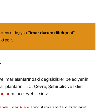
devre dışıysa “
imar durum dilekçesi
”
ktedir.
r
ve imar alanlarındaki değişiklikler belediyenin
r planlarını T.C. Çevre, Şehircilik ve İklim
anları
nı inceleyebilirsiniz.
neli İmar Planı
sorgulama sayfamızı ziyaret