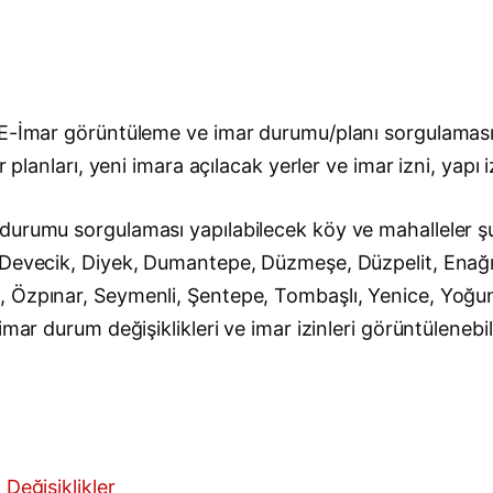
 E-İmar görüntüleme ve imar durumu/planı sorgulaması 
 planları, yeni imara açılacak yerler ve imar izni, yapı 
urumu sorgulaması yapılabilecek köy ve mahalleler şun
Devecik, Diyek, Dumantepe, Düzmeşe, Düzpelit, Enağızl
 Özpınar, Seymenli, Şentepe, Tombaşlı, Yenice, Yoğuno
mar durum değişiklikleri ve imar izinleri görüntülenebili
 Değişiklikler