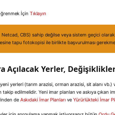
Öğrenmek İçin
Tıklayın
Netcad, CBS) sahip değilse veya sistem geçici olarak 
iresine tapu fotokopisi ile birlikte başvurulması gerekme
a Açılacak Yerler, Değişiklikle
eni yerleri (tarım arazisi, orman arazisi, sit alanı vb.) 
akip edilmelidir. Yeni imar planları ve askıya çıkan ima
erinden de
Askıdaki İmar Planları
ve
Yürürlükteki İmar Pl
 köyler için sorgulama yapmak istiyorsanız bütün
Ordu Ge