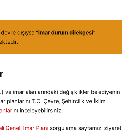
devre dışıysa “
imar durum dilekçesi
”
ektedir.
r
.) ve imar alanlarındaki değişiklikler belediyenin
r planlarını T.C. Çevre, Şehircilik ve İklim
anları
nı inceleyebilirsiniz.
li Geneli İmar Planı
sorgulama sayfamızı ziyaret