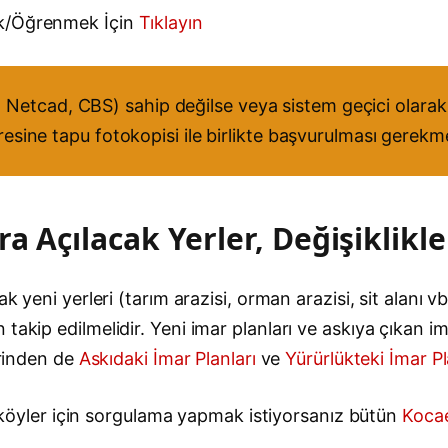
ak/Öğrenmek İçin
Tıklayın
Netcad, CBS) sahip değilse veya sistem geçici olarak 
iresine tapu fotokopisi ile birlikte başvurulması gerekm
a Açılacak Yerler, Değişiklikle
k yeni yerleri (tarım arazisi, orman arazisi, sit alanı vb
akip edilmelidir. Yeni imar planları ve askıya çıkan ima
erinden de
Askıdaki İmar Planları
ve
Yürürlükteki İmar Pl
ve köyler için sorgulama yapmak istiyorsanız bütün
Kocae