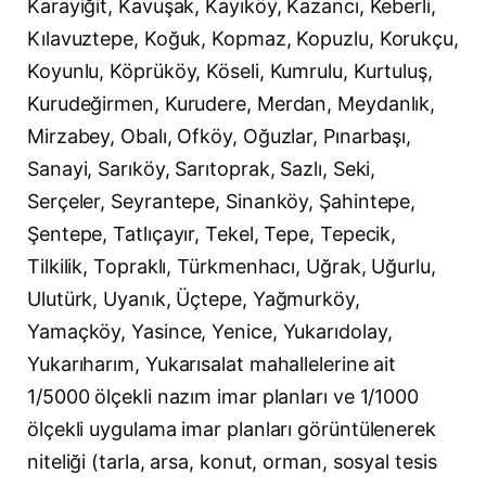
Karayiğit, Kavuşak, Kayıköy, Kazancı, Keberli,
Kılavuztepe, Koğuk, Kopmaz, Kopuzlu, Korukçu,
Koyunlu, Köprüköy, Köseli, Kumrulu, Kurtuluş,
Kurudeğirmen, Kurudere, Merdan, Meydanlık,
Mirzabey, Obalı, Ofköy, Oğuzlar, Pınarbaşı,
Sanayi, Sarıköy, Sarıtoprak, Sazlı, Seki,
Serçeler, Seyrantepe, Sinanköy, Şahintepe,
Şentepe, Tatlıçayır, Tekel, Tepe, Tepecik,
Tilkilik, Topraklı, Türkmenhacı, Uğrak, Uğurlu,
Ulutürk, Uyanık, Üçtepe, Yağmurköy,
Yamaçköy, Yasince, Yenice, Yukarıdolay,
Yukarıharım, Yukarısalat mahallelerine ait
1/5000 ölçekli nazım imar planları ve 1/1000
ölçekli uygulama imar planları görüntülenerek
niteliği (tarla, arsa, konut, orman, sosyal tesis