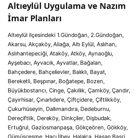
Altıeylül Uygulama ve Nazım
İmar Planları
Altıeylül ilçesindeki 1.Gündoğan, 2.Gündoğan,
Akarsu, Akçaköy, Aliağa, Altı Eylül, Aslıhan,
Aslıhantepeciği, Ataköy, Atköy, Aynaoğlu,
Ayşebacı, Ayvacık, Ayvatlar, Bağalan,
Bahçedere, Bahçelievler, Balıklı, Bayat,
Bereketli, Beşpınar, Boğatepe, Bozen,
Büyükbostancı, Cinge, Çakıllık, Çamköy, Çandır,
Çayırhisar, Çınarlıdere, Çiftçidere, Çiftlikköy,
Çukurhüseyin, Dallımandıra, Dedeburnu,
Dereçiftlik, Dereköy, Dinkçiler, Dişbudak,
Ertuğrul, Gaziosmanpaşa, Gökçeören, Gökköy,
Gümüsçesme, Hacı İlbey, Halalca, Hasan Basri