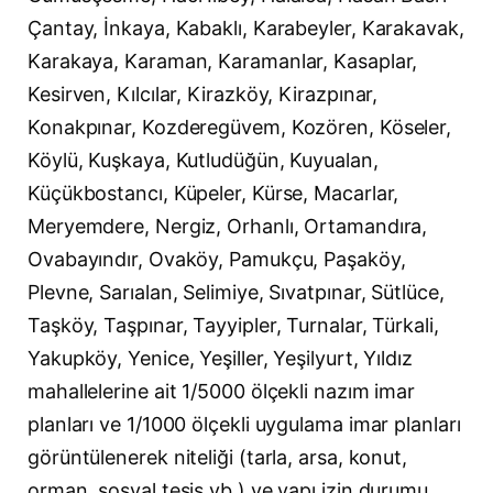
Çantay, İnkaya, Kabaklı, Karabeyler, Karakavak,
Karakaya, Karaman, Karamanlar, Kasaplar,
Kesirven, Kılcılar, Kirazköy, Kirazpınar,
Konakpınar, Kozderegüvem, Kozören, Köseler,
Köylü, Kuşkaya, Kutludüğün, Kuyualan,
Küçükbostancı, Küpeler, Kürse, Macarlar,
Meryemdere, Nergiz, Orhanlı, Ortamandıra,
Ovabayındır, Ovaköy, Pamukçu, Paşaköy,
Plevne, Sarıalan, Selimiye, Sıvatpınar, Sütlüce,
Taşköy, Taşpınar, Tayyipler, Turnalar, Türkali,
Yakupköy, Yenice, Yeşiller, Yeşilyurt, Yıldız
mahallelerine ait 1/5000 ölçekli nazım imar
planları ve 1/1000 ölçekli uygulama imar planları
görüntülenerek niteliği (tarla, arsa, konut,
orman, sosyal tesis vb.) ve yapı izin durumu