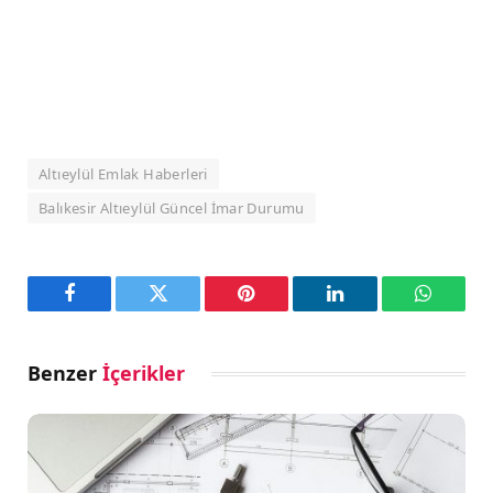
Altıeylül Emlak Haberleri
Balıkesir Altıeylül Güncel İmar Durumu
Facebook
Twitter
Pinterest
LinkedIn
WhatsA
Benzer
İçerikler