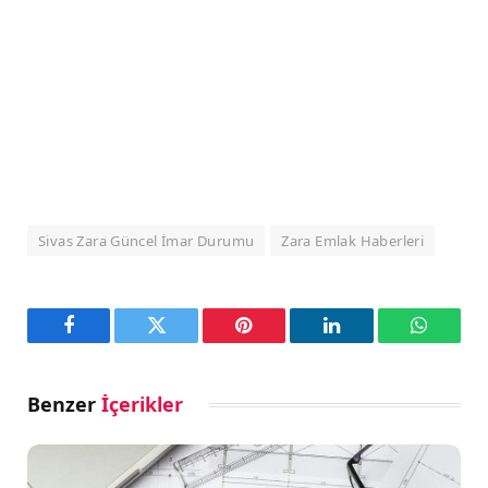
Sivas Zara Güncel İmar Durumu
Zara Emlak Haberleri
Facebook
Twitter
Pinterest
LinkedIn
WhatsA
Benzer
İçerikler