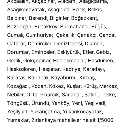
Akçaalan, Akçapınar, Alacami, Aşağıçatma,
Aşağıkocayatak, Aşağıoba, Belek, Belkıs,
Belpınar, Berendi, Bilginler, Boğazkent,
Bozdoğan, Bucakköy, Burmahancı, Büğüş,
Cumalı, Cumhuriyet, Çakallık, Çanakçı, Çandır,
Çatallar, Demirciler, Deniztepesi, Dikmen,
Dorumlar, Eminceler, Eskiyürük, Etler, Gebiz,
Gedik, Gökçepınar, Hacıosmanlar, Hasdümen,
Haskızılören, Haspınar, Kadriye, Karadayı,
Karataş, Karıncalı, Kayaburnu, Kırbaş,
Kozağacı, Kozan, Kökez, Kuşlar, Kürüş, Merkez,
Nebiler, Orta, Pınarcık, Sarıabalı, Şatırlı, Tekke,
Töngüşlü, Üründü, Yanköy, Yeni, Yeşilvadi,
Yeşilyurt, Yukarıçatma, Yukarıkocayatak,
Yumaklar, Zırlankaya mahallelerine ait 1/5000