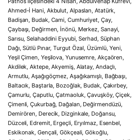
Patnos ilçesindeki 4 Nisan, Abdulvehap Küfrevi,
Ahmed-İ Hani, Akbulut, Alpaslan, Atatürk,
Badişan, Budak, Cami, Cumhuriyet, Çay,
Çaybaşı, Değirmen, İnönü, Merkez, Sanayi,
Sarısu, Selahaddini Eyyubi, Serhad, Süphan
Dağı, Sütlü Pınar, Turgut Özal, Üzümlü, Yeni,
Yeşil Çimen, Yeşilova, Yunusemre, Akçaören,
Akdilek, Aktepe, Akyemiş, Alatay, Andaçlı,
Armutlu, Aşağıgöçmez, Aşağıkamışlı, Bağbaşı,
Baltacık, Baştarla, Bozoğlak, Budak, Çakırbey,
Çamurlu, Çaputlu, Çatmaoluk, Çavuşköy, Çiçek,
Çimenli, Çukurbağ, Dağalan, Değirmendüzü,
Demirören, Derecik, Dizginkale, Doğansu,
Düzceli, Edremit, Ergeçli, Eryılmaz, Esenbel,
Eskikonak, Gençali, Gökçeali, Gökoğlu,