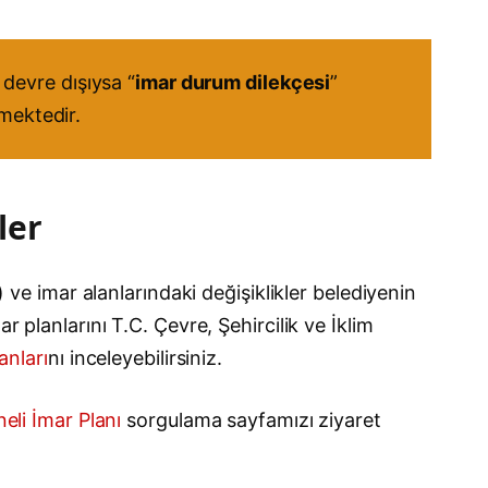
devre dışıysa “
imar durum dilekçesi
”
kmektedir.
ler
) ve imar alanlarındaki değişiklikler belediyenin
r planlarını T.C. Çevre, Şehircilik ve İklim
anları
nı inceleyebilirsiniz.
eli İmar Planı
sorgulama sayfamızı ziyaret