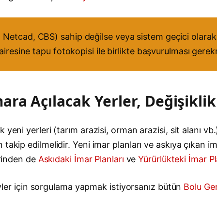
Netcad, CBS) sahip değilse veya sistem geçici olarak 
airesine tapu fotokopisi ile birlikte başvurulması gere
ra Açılacak Yerler, Değişiklik
eni yerleri (tarım arazisi, orman arazisi, sit alanı vb.
akip edilmelidir. Yeni imar planları ve askıya çıkan ima
erinden de
Askıdaki İmar Planları
ve
Yürürlükteki İmar Pl
köyler için sorgulama yapmak istiyorsanız bütün
Bolu Gen