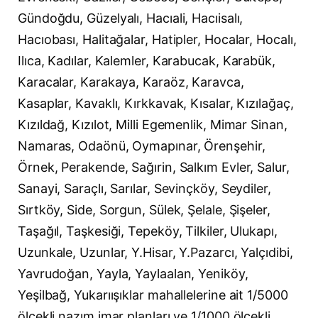
Gündoğdu, Güzelyalı, Hacıali, Hacıisalı,
Hacıobası, Halitağalar, Hatipler, Hocalar, Hocalı,
Ilıca, Kadılar, Kalemler, Karabucak, Karabük,
Karacalar, Karakaya, Karaöz, Karavca,
Kasaplar, Kavaklı, Kırkkavak, Kısalar, Kızılağaç,
Kızıldağ, Kızılot, Milli Egemenlik, Mimar Sinan,
Namaras, Odaönü, Oymapınar, Örenşehir,
Örnek, Perakende, Sağırin, Salkım Evler, Salur,
Sanayi, Saraçlı, Sarılar, Sevinçköy, Seydiler,
Sırtköy, Side, Sorgun, Sülek, Şelale, Şişeler,
Taşağıl, Taşkesiği, Tepeköy, Tilkiler, Ulukapı,
Uzunkale, Uzunlar, Y.Hisar, Y.Pazarcı, Yalçıdibi,
Yavrudoğan, Yayla, Yaylaalan, Yeniköy,
Yeşilbağ, Yukarıışıklar mahallelerine ait 1/5000
ölçekli nazım imar planları ve 1/1000 ölçekli