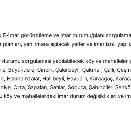
ak E-İmar görüntüleme ve imar durumu/planı sorgulaması
 planları, yeni imara açılacak yerler ve imar izni, yapı 
 durumu sorgulaması yapılabilecek köy ve mahalleler 
ydere, Büyükdere, Cincin, Çakırbeyli, Çakmar, Çallı, Ç
, Hacıhamzalar, Halilbeyli, Haydarlı, Karaağaç, Karaca
niye, Orta, Sapalan, Satılar, Sobuca, Şahinciler, Şenköy,
 köy ve mahallelerdeki imar durum değişiklikleri ve imar