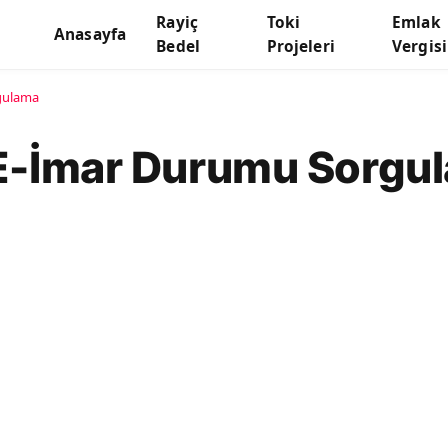
Rayiç
Toki
Emlak
Anasayfa
Bedel
Projeleri
Vergisi
rgulama
i E-İmar Durumu Sorgu