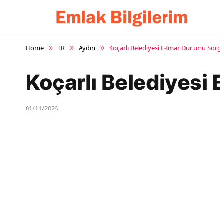
Home
TR
Aydın
Koçarlı Belediyesi E-İmar Durumu So
»
»
»
Koçarlı Belediyes
01/11/2026