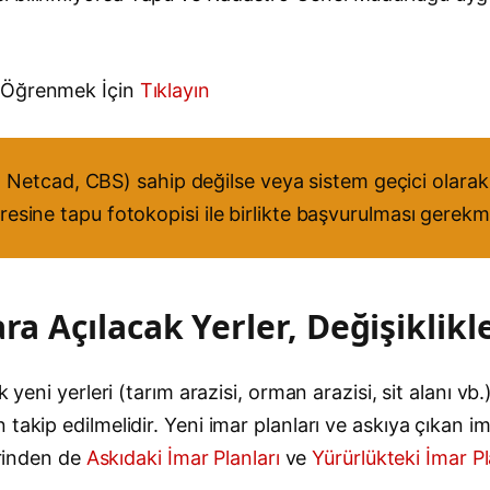
k/Öğrenmek İçin
Tıklayın
Netcad, CBS) sahip değilse veya sistem geçici olarak 
airesine tapu fotokopisi ile birlikte başvurulması gerekm
ra Açılacak Yerler, Değişiklikl
 yeni yerleri (tarım arazisi, orman arazisi, sit alanı vb.
akip edilmelidir. Yeni imar planları ve askıya çıkan ima
erinden de
Askıdaki İmar Planları
ve
Yürürlükteki İmar Pl