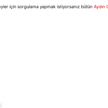
e köyler için sorgulama yapmak istiyorsanız bütün
Aydın G
i