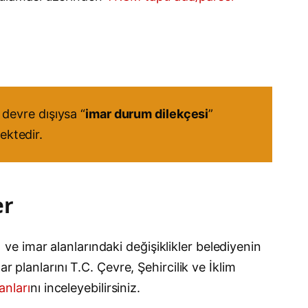
devre dışıysa “
imar durum dilekçesi
”
ektedir.
er
) ve imar alanlarındaki değişiklikler belediyenin
r planlarını T.C. Çevre, Şehircilik ve İklim
anları
nı inceleyebilirsiniz.