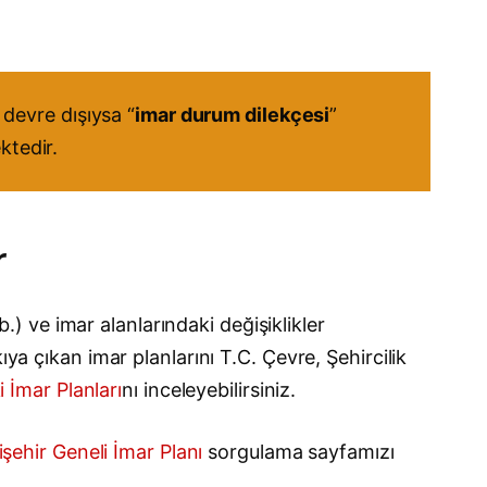
devre dışıysa “
imar durum dilekçesi
”
ktedir.
r
b.) ve imar alanlarındaki değişiklikler
ya çıkan imar planlarını T.C. Çevre, Şehircilik
i İmar Planları
nı inceleyebilirsiniz.
işehir Geneli İmar Planı
sorgulama sayfamızı