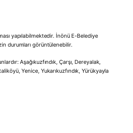
ası yapılabilmektedir. İnönü E-Belediye
izin durumları görüntülenebilir.
lardır: Aşağıkuzfındık, Çarşı, Dereyalak,
liköyü, Yenice, Yukarıkuzfındık, Yürükyayla