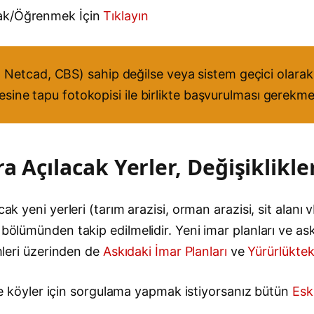
mak/Öğrenmek İçin
Tıklayın
Netcad, CBS) sahip değilse veya sistem geçici olarak 
resine tapu fotokopisi ile birlikte başvurulması gerekme
a Açılacak Yerler, Değişiklikle
ak yeni yerleri (tarım arazisi, orman arazisi, sit alanı v
bölümünden takip edilmelidir. Yeni imar planları ve askı
emleri üzerinden de
Askıdaki İmar Planları
ve
Yürürlüktek
e ve köyler için sorgulama yapmak istiyorsanız bütün
Esk