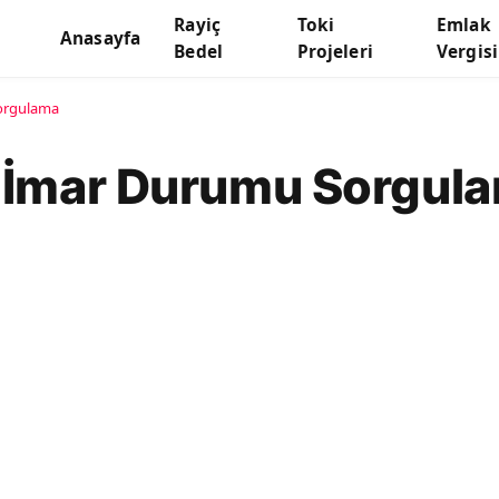
Rayiç
Toki
Emlak
Anasayfa
Bedel
Projeleri
Vergisi
Sorgulama
E-İmar Durumu Sorgul