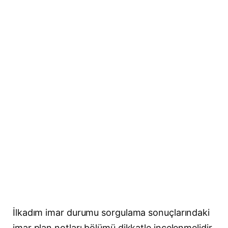
İlkadım imar durumu sorgulama sonuçlarındaki
imar plan notları bölümü dikkatle incelenmelidir.