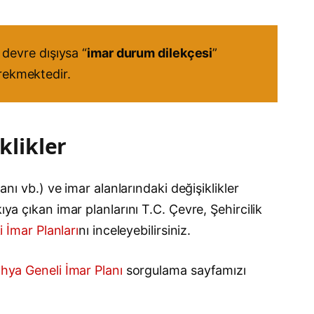
devre dışıysa “
imar durum dilekçesi
”
erekmektedir.
klikler
anı vb.) ve imar alanlarındaki değişiklikler
ya çıkan imar planlarını T.C. Çevre, Şehircilik
i İmar Planları
nı inceleyebilirsiniz.
hya Geneli İmar Planı
sorgulama sayfamızı