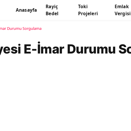
Rayiç
Toki
Emlak
Anasayfa
Bedel
Projeleri
Vergisi
-İmar Durumu Sorgulama
yesi E-İmar Durumu S