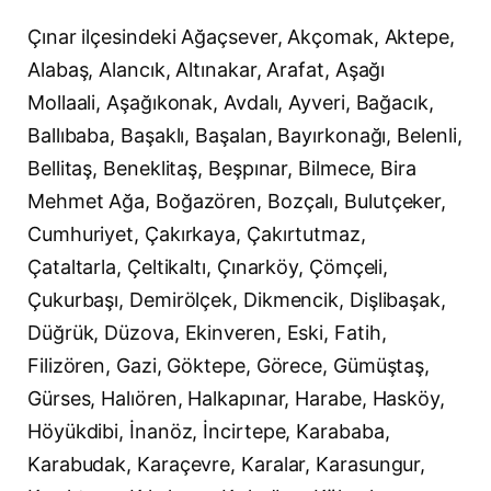
Çınar ilçesindeki Ağaçsever, Akçomak, Aktepe,
Alabaş, Alancık, Altınakar, Arafat, Aşağı
Mollaali, Aşağıkonak, Avdalı, Ayveri, Bağacık,
Ballıbaba, Başaklı, Başalan, Bayırkonağı, Belenli,
Bellitaş, Beneklitaş, Beşpınar, Bilmece, Bira
Mehmet Ağa, Boğazören, Bozçalı, Bulutçeker,
Cumhuriyet, Çakırkaya, Çakırtutmaz,
Çataltarla, Çeltikaltı, Çınarköy, Çömçeli,
Çukurbaşı, Demirölçek, Dikmencik, Dişlibaşak,
Düğrük, Düzova, Ekinveren, Eski, Fatih,
Filizören, Gazi, Göktepe, Görece, Gümüştaş,
Gürses, Halıören, Halkapınar, Harabe, Hasköy,
Höyükdibi, İnanöz, İncirtepe, Karababa,
Karabudak, Karaçevre, Karalar, Karasungur,