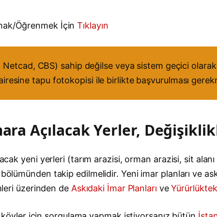
lamak/Öğrenmek İçin
Tıklayın
Netcad, CBS) sahip değilse veya sistem geçici olarak 
dairesine tapu fotokopisi ile birlikte başvurulması gere
ara Açılacak Yerler, Değişiklik
cak yeni yerleri (tarım arazisi, orman arazisi, sit alanı
bölümünden takip edilmelidir. Yeni imar planları ve askı
emleri üzerinden de
Askıdaki İmar Planları
ve
Yürürlüktek
 ve köyler için sorgulama yapmak istiyorsanız bütün
İsta