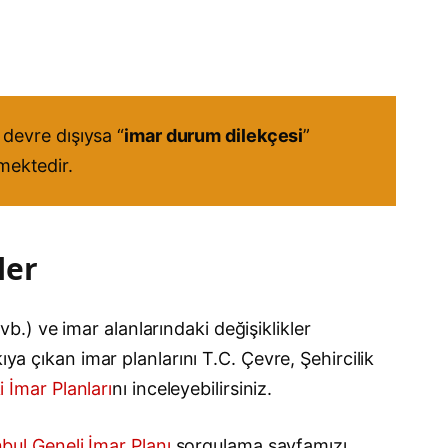
devre dışıysa “
imar durum dilekçesi
”
kmektedir.
ler
 vb.) ve imar alanlarındaki değişiklikler
ya çıkan imar planlarını T.C. Çevre, Şehircilik
i İmar Planları
nı inceleyebilirsiniz.
nbul Geneli İmar Planı
sorgulama sayfamızı