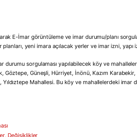
ılarak E-İmar görüntüleme ve imar durumu/planı sorgula
 planları, yeni imara açılacak yerler ve imar izni, yapı 
r durumu sorgulaması yapılabilecek köy ve mahalleler ş
k, Göztepe, Güneşli, Hürriyet, İnönü, Kazım Karabekir
ıldıztepe Mahallesi. Bu köy ve mahallelerdeki imar dur
ması
r, Değişiklikler