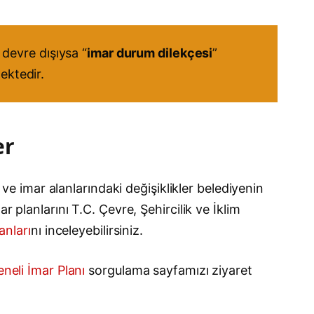
devre dışıysa “
imar durum dilekçesi
”
ektedir.
er
 ve imar alanlarındaki değişiklikler belediyenin
r planlarını T.C. Çevre, Şehircilik ve İklim
anları
nı inceleyebilirsiniz.
neli İmar Planı
sorgulama sayfamızı ziyaret