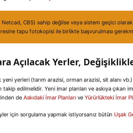
Netcad, CBS) sahip değilse veya sistem geçici olarak 
iresine tapu fotokopisi ile birlikte başvurulması gerekm
a Açılacak Yerler, Değişiklikl
eni yerleri (tarım arazisi, orman arazisi, sit alanı vb.)
akip edilmelidir. Yeni imar planları ve askıya çıkan ima
erinden de
Askıdaki İmar Planları
ve
Yürürlükteki İmar Pl
 köyler için sorgulama yapmak istiyorsanız bütün
Uşak Ge