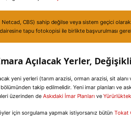
Netcad, CBS) sahip değilse veya sistem geçici olarak 
 dairesine tapu fotokopisi ile birlikte başvurulması ger
mara Açılacak Yerler, Değişikl
ak yeni yerleri (tarım arazisi, orman arazisi, sit alanı 
bölümünden takip edilmelidir. Yeni imar planları ve askı
emleri üzerinden de
Askıdaki İmar Planları
ve
Yürürlüktek
e köyler için sorgulama yapmak istiyorsanız bütün
Tokat 