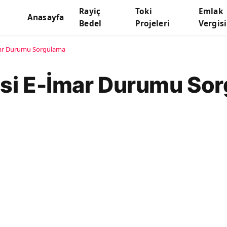
Rayiç
Toki
Emlak
Anasayfa
Bedel
Projeleri
Vergisi
İmar Durumu Sorgulama
esi E-İmar Durumu So