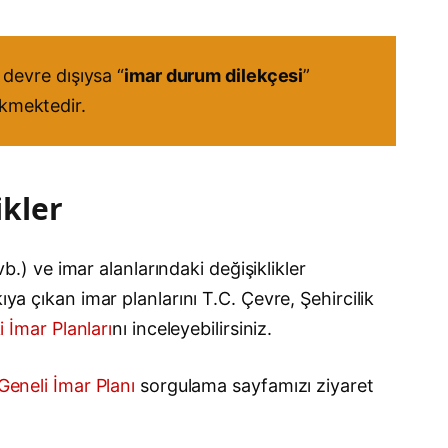
devre dışıysa “
imar durum dilekçesi
”
ekmektedir.
ikler
vb.) ve imar alanlarındaki değişiklikler
ya çıkan imar planlarını T.C. Çevre, Şehircilik
i İmar Planları
nı inceleyebilirsiniz.
Geneli İmar Planı
sorgulama sayfamızı ziyaret