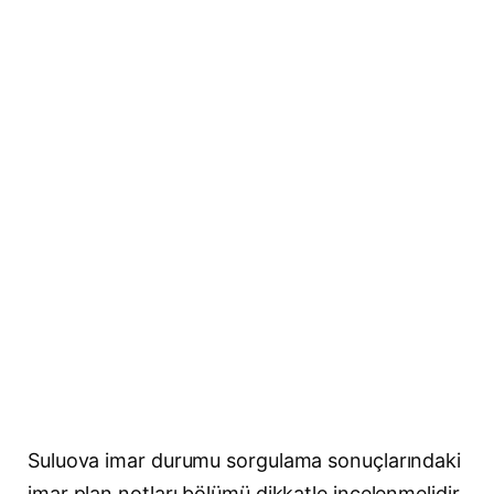
Suluova imar durumu sorgulama sonuçlarındaki
imar plan notları bölümü dikkatle incelenmelidir.