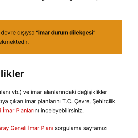
devre dışıysa “
imar durum dilekçesi
”
rekmektedir.
likler
lanı vb.) ve imar alanlarındaki değişiklikler
ya çıkan imar planlarını T.C. Çevre, Şehircilik
i İmar Planları
nı inceleyebilirsiniz.
ray Geneli İmar Planı
sorgulama sayfamızı