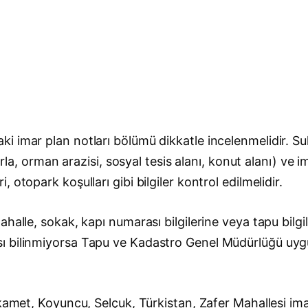
i imar plan notları bölümü dikkatle incelenmelidir. S
tarla, orman arazisi, sosyal tesis alanı, konut alanı) v
otopark koşulları gibi bilgiler kontrol edilmelidir.
halle, sokak, kapı numarası bilgilerine veya tapu bilgi
sı bilinmiyorsa Tapu ve Kadastro Genel Müdürlüğü uy
tikamet, Koyuncu, Selçuk, Türkistan, Zafer Mahallesi