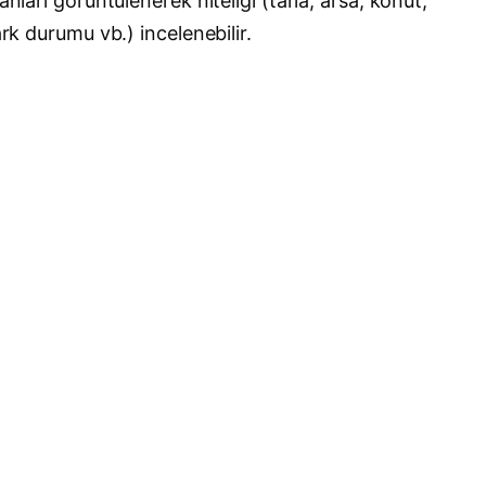
nları görüntülenerek niteliği (tarla, arsa, konut,
rk durumu vb.) incelenebilir.