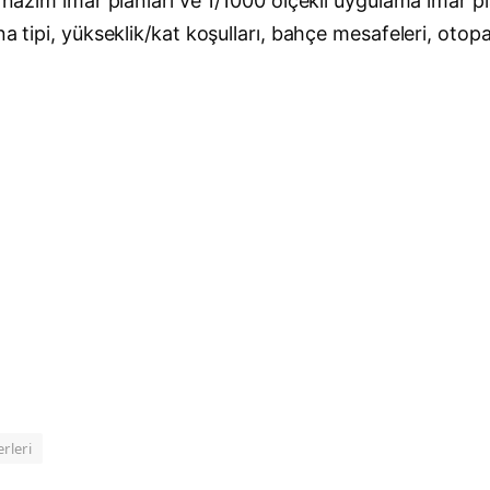
 nazım imar planları ve 1/1000 ölçekli uygulama imar pla
a tipi, yükseklik/kat koşulları, bahçe mesafeleri, otopa
rleri