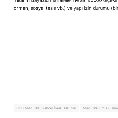
Yıldırım Bayazıd mahallelerine ait 1/5000 ölçekli
orman, sosyal tesis vb.) ve yapı izin durumu (bin
Bolu Mudurnu Güncel İmar Durumu
Mudurnu Emlak Habe