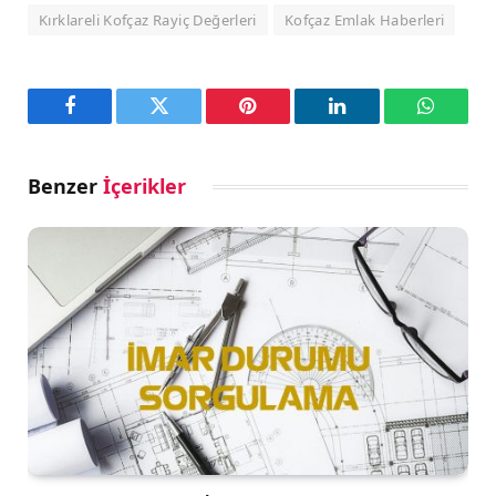
Kırklareli Kofçaz Rayiç Değerleri
Kofçaz Emlak Haberleri
Facebook
Twitter
Pinterest
LinkedIn
WhatsA
Benzer
İçerikler