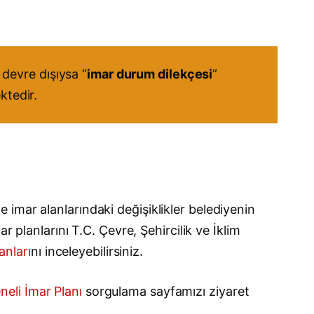
devre dışıysa “
imar durum dilekçesi
”
ktedir.
r
 ve imar alanlarındaki değişiklikler belediyenin
r planlarını T.C. Çevre, Şehircilik ve İklim
anları
nı inceleyebilirsiniz.
eneli İmar Planı
sorgulama sayfamızı ziyaret