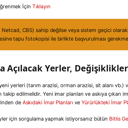
Öğrenmek İçin
Tıklayın
Netcad, CBS) sahip değilse veya sistem geçici olarak 
resine tapu fotokopisi ile birlikte başvurulması gerekme
 Açılacak Yerler, Değişiklikle
eni yerleri (tarım arazisi, orman arazisi, sit alanı vb.)
akip edilmelidir. Yeni imar planları ve askıya çıkan ima
erinden de
Askıdaki İmar Planları
ve
Yürürlükteki İmar Pl
e köyler için sorgulama yapmak istiyorsanız bütün
Bitlis G