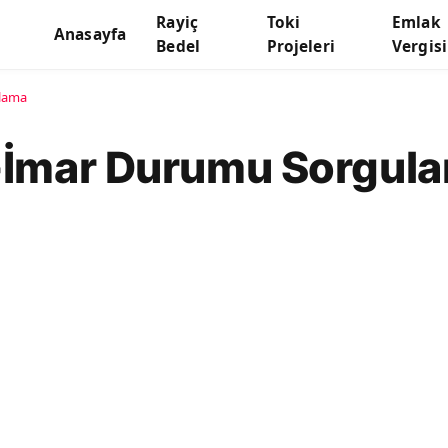
Rayiç
Toki
Emlak
Anasayfa
Bedel
Projeleri
Vergisi
ulama
E-İmar Durumu Sorgul