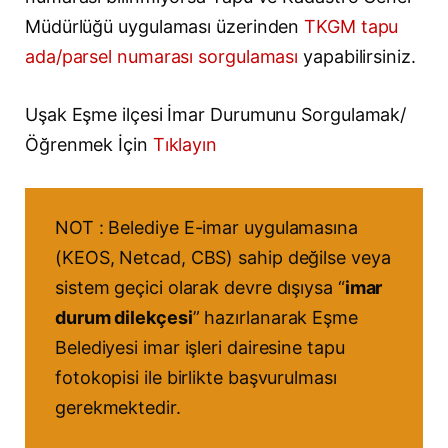
Müdürlüğü uygulaması üzerinden
TKGM tapu
ada/parsel numarası sorgulaması
yapabilirsiniz.
Uşak Eşme ilçesi İmar Durumunu Sorgulamak/
Öğrenmek İçin
Tıklayın
NOT : Belediye E-imar uygulamasına
(KEOS, Netcad, CBS) sahip değilse veya
sistem geçici olarak devre dışıysa “
imar
durum dilekçesi
” hazırlanarak Eşme
Belediyesi imar işleri dairesine tapu
fotokopisi ile birlikte başvurulması
gerekmektedir.