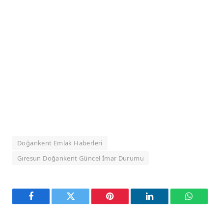
Doğankent Emlak Haberleri
Giresun Doğankent Güncel İmar Durumu
Facebook
Twitter
Pinterest
LinkedIn
WhatsA