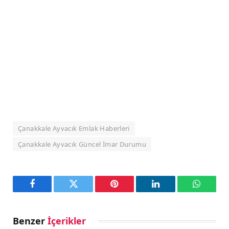
Çanakkale Ayvacık Emlak Haberleri
Çanakkale Ayvacık Güncel İmar Durumu
Facebook
Twitter
Pinterest
LinkedIn
WhatsA
Benzer
İçerikler