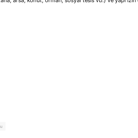
arla, arsa, konut, orman, sosyal tesis vb.) ve yapı izin
mu