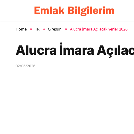
Home
TR
Giresun
Alucra İmara Açılacak Yerler 2026
»
»
»
Alucra İmara Açıla
02/06/2026