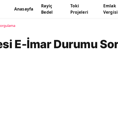
Rayiç
Toki
Emlak
Anasayfa
Bedel
Projeleri
Vergisi
Sorgulama
esi E-İmar Durumu So