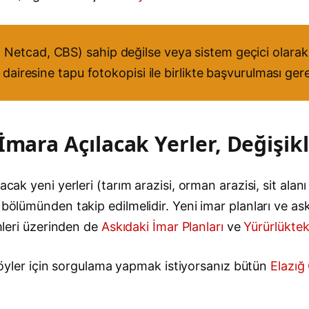
Netcad, CBS) sahip değilse veya sistem geçici olarak 
 dairesine tapu fotokopisi ile birlikte başvurulması ge
İmara Açılacak Yerler, Değişikl
cak yeni yerleri (tarım arazisi, orman arazisi, sit alanı 
bölümünden takip edilmelidir. Yeni imar planları ve askı
emleri üzerinden de
Askıdaki İmar Planları
ve
Yürürlüktek
e köyler için sorgulama yapmak istiyorsanız bütün
Elazığ